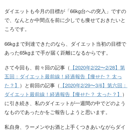
ダイエットも今月の目標が「66kg台への突入」ですの
で、なんとか中間点を前に少しでも痩せておきたいと
ころです。
66kgまで到達できたのなら、ダイエット当初の目標で
あった65kgまで手が届く距離になるからです。
さて今回も、前々回の記事（
【2020年2/22〜2/28】第
五回：ダイエット最前線！経過報告【痩せた？ 太っ
た？】
）と前回の記事（
【2020年2/29〜3/6】第六回：
ダイエット最前線！経過報告【痩せた？ 太った？】
）
に引き続き、私のダイエットが一週間の中でどのよう
なものであったかをご報告しようと思います。
私自身、ラーメンやお酒と上手くつきあいながらダイ