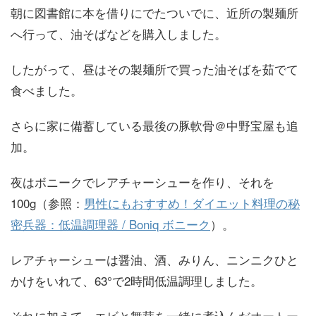
朝に図書館に本を借りにでたついでに、近所の製麺所
へ行って、油そばなどを購入しました。
したがって、昼はその製麺所で買った油そばを茹でて
食べました。
さらに家に備蓄している最後の豚軟骨＠中野宝屋も追
加。
夜はボニークでレアチャーシューを作り、それを
100g（参照：
男性にもおすすめ！ダイエット料理の秘
密兵器：低温調理器 / Boniq ボニーク
）。
レアチャーシューは醤油、酒、みりん、ニンニクひと
かけをいれて、63°で2時間低温調理しました。
それに加えて、エビと舞茸を一緒に煮込んだオートー