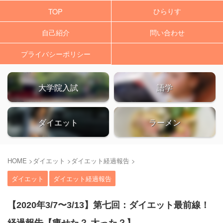
ひらりす
TOP
自己紹介
問い合わせ
プライバシーポリシー
大学院入試
語学
ダイエット
ラーメン
HOME
>
ダイエット
>
ダイエット経過報告
>
ダイエット
ダイエット経過報告
【2020年3/7〜3/13】第七回：ダイエット最前線！