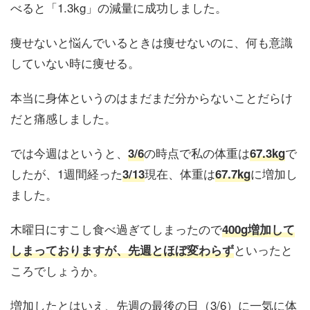
べると「1.3kg」の減量に成功しました。
痩せないと悩んでいるときは痩せないのに、何も意識
していない時に痩せる。
本当に身体というのはまだまだ分からないことだらけ
だと痛感しました。
では今週はというと、
の時点で私の体重は
で
3/6
67.3kg
したが、1週間経った
現在、体重は
に増加し
3/13
67.7kg
ました。
木曜日にすこし食べ過ぎてしまったので
400g増加して
といったと
しまっておりますが、先週とほぼ変わらず
ころでしょうか。
増加したとはいえ、先週の最後の日（3/6）に一気に体