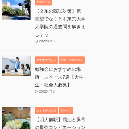
大学院入試
【文系の院試対策】第一
志望でなくとも東京大学
大学院の過去問を解きま
しょう
2022/4/16
おすすめのお店
大学・大学院生活
勉強会におすすめの場
所・スペース7選【大学
生・社会人必見】
2022/4/16
おすすめのお店
ラーメン
【明大前駅】鶏油と豚骨
の最強コンビネーション