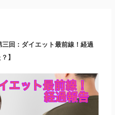
>
14】第三回：ダイエット最前線！経過
た？】