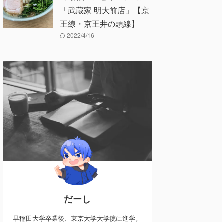
「武蔵家 明大前店」【京
王線・京王井の頭線】
2022/4/16
だーし
早稲田大学卒業後、東京大学大学院に進学。