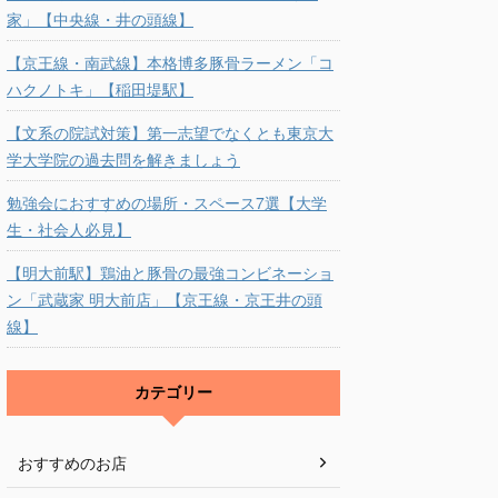
家」【中央線・井の頭線】
【京王線・南武線】本格博多豚骨ラーメン「コ
ハクノトキ」【稲田堤駅】
【文系の院試対策】第一志望でなくとも東京大
学大学院の過去問を解きましょう
勉強会におすすめの場所・スペース7選【大学
生・社会人必見】
【明大前駅】鶏油と豚骨の最強コンビネーショ
ン「武蔵家 明大前店」【京王線・京王井の頭
線】
カテゴリー
おすすめのお店