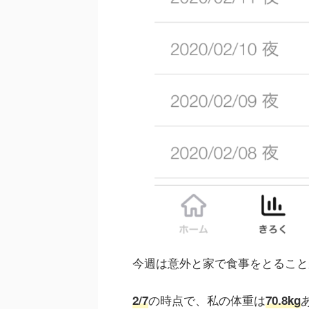
今週は意外と家で食事をとること
の時点で、私の体重は
2/7
70.8kg