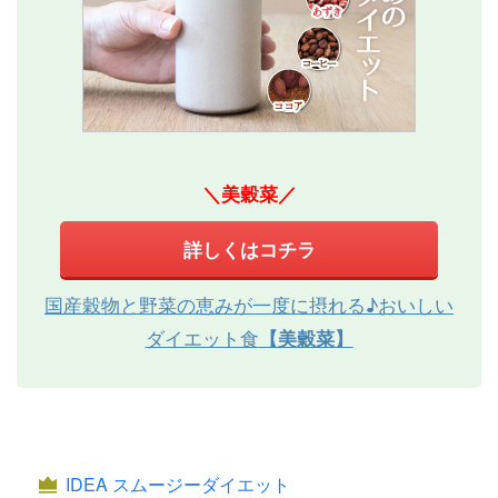
＼美穀菜／
詳しくはコチラ
国産穀物と野菜の恵みが一度に摂れる♪おいしい
ダイエット食
【美穀菜】
IDEA スムージーダイエット