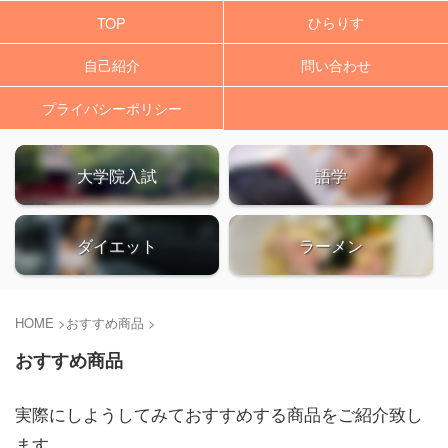
ひらりす
TOP
自己紹介
問い合わせ
プライバシーポリシー
大学院入試
語学
ダイエット
ラーメン
HOME
>
おすすめ商品
>
おすすめ商品
実際にしようしてみておすすめする商品をご紹介致し
ます。