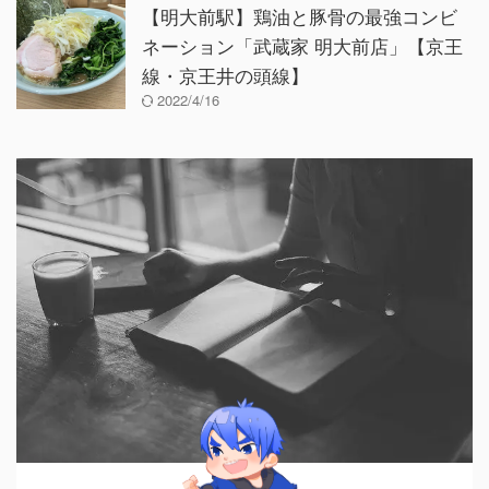
【明大前駅】鶏油と豚骨の最強コンビ
ネーション「武蔵家 明大前店」【京王
線・京王井の頭線】
2022/4/16