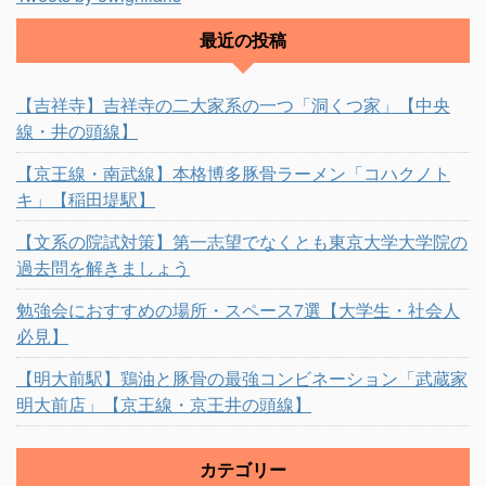
最近の投稿
【吉祥寺】吉祥寺の二大家系の一つ「洞くつ家」【中央
線・井の頭線】
【京王線・南武線】本格博多豚骨ラーメン「コハクノト
キ」【稲田堤駅】
【文系の院試対策】第一志望でなくとも東京大学大学院の
過去問を解きましょう
勉強会におすすめの場所・スペース7選【大学生・社会人
必見】
【明大前駅】鶏油と豚骨の最強コンビネーション「武蔵家
明大前店」【京王線・京王井の頭線】
カテゴリー