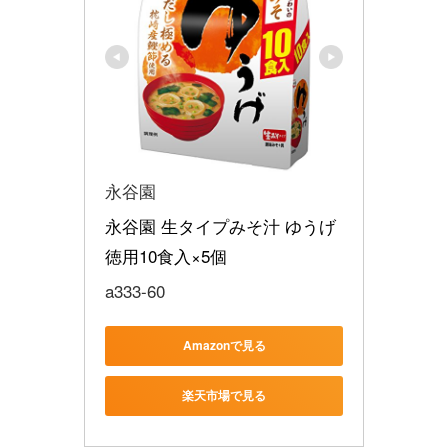
永谷園
永谷園 生タイプみそ汁 ゆうげ 
徳用10食入×5個
a333-60
Amazonで見る
楽天市場で見る