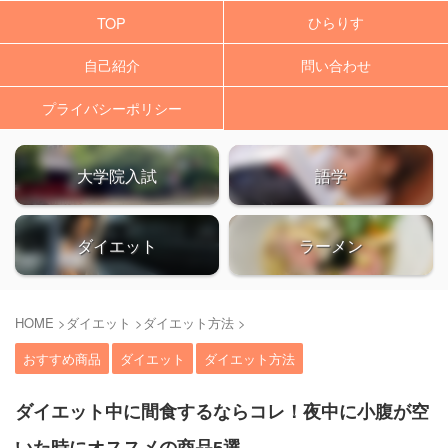
ひらりす
TOP
自己紹介
問い合わせ
プライバシーポリシー
大学院入試
語学
ダイエット
ラーメン
HOME
>
ダイエット
>
ダイエット方法
>
おすすめ商品
ダイエット
ダイエット方法
ダイエット中に間食するならコレ！夜中に小腹が空