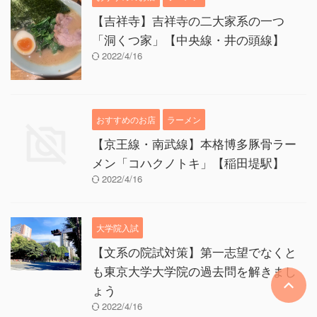
【吉祥寺】吉祥寺の二大家系の一つ
「洞くつ家」【中央線・井の頭線】
2022/4/16
おすすめのお店
ラーメン
【京王線・南武線】本格博多豚骨ラー
メン「コハクノトキ」【稲田堤駅】
2022/4/16
大学院入試
【文系の院試対策】第一志望でなくと
も東京大学大学院の過去問を解きまし
ょう
2022/4/16