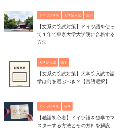
ドイツ語学習
大学院入試
語学
【文系の院試対策】ドイツ語を使っ
て１年で東京大学大学院に合格する
方法
大学院入試
語学
【文系の院試対策】大学院入試で語
学は何を選ぶべき？【言語選択】
ドイツ語学習
語学
【独語初心者】ドイツ語を独学でマ
スターする方法とその方針を解説