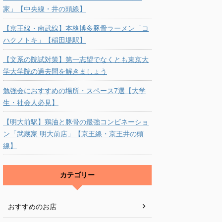
家」【中央線・井の頭線】
【京王線・南武線】本格博多豚骨ラーメン「コ
ハクノトキ」【稲田堤駅】
【文系の院試対策】第一志望でなくとも東京大
学大学院の過去問を解きましょう
勉強会におすすめの場所・スペース7選【大学
生・社会人必見】
【明大前駅】鶏油と豚骨の最強コンビネーショ
ン「武蔵家 明大前店」【京王線・京王井の頭
線】
カテゴリー
おすすめのお店