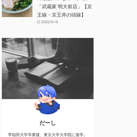
「武蔵家 明大前店」【京
王線・京王井の頭線】
2022/4/16
だーし
早稲田大学卒業後、東京大学大学院に進学。