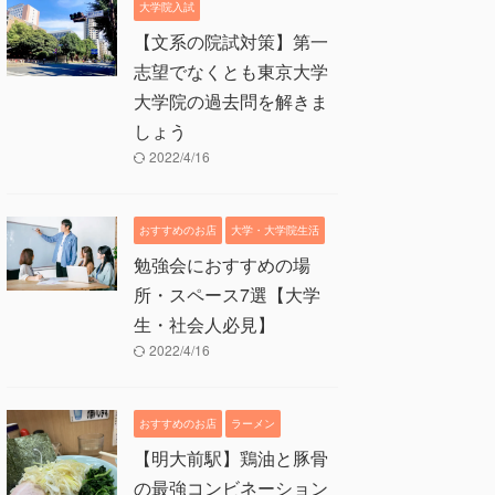
大学院入試
【文系の院試対策】第一
志望でなくとも東京大学
大学院の過去問を解きま
しょう
2022/4/16
おすすめのお店
大学・大学院生活
勉強会におすすめの場
所・スペース7選【大学
生・社会人必見】
2022/4/16
おすすめのお店
ラーメン
【明大前駅】鶏油と豚骨
の最強コンビネーション