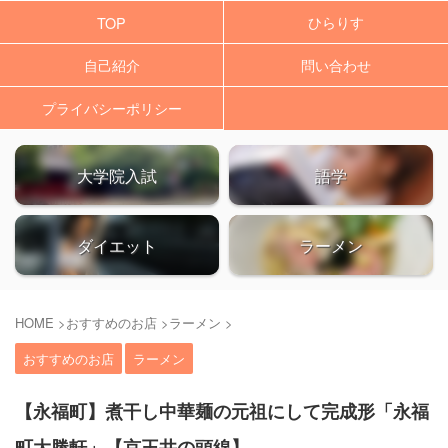
ひらりす
TOP
自己紹介
問い合わせ
プライバシーポリシー
大学院入試
語学
ダイエット
ラーメン
HOME
>
おすすめのお店
>
ラーメン
>
おすすめのお店
ラーメン
【永福町】煮干し中華麺の元祖にして完成形「永福