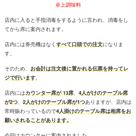
卓上調味料
店内に入ると手指消毒をするように言われ、消毒をし
てから席に案内されます。
店内には券売機はなく
になりま
すべて口頭での注文
す。
そのため、
お会計は注文後に置かれる伝票を持ってレ
。
ジで行います
店内には
、
カウンター席が 13席
4人がけのテーブル席
、
ありますが、店内は
が2つ
2人がけのテーブル席が1つ
常時賑わっているので
4人掛けのテーブル席は相席をお
願いされることがあります。
今回はカウンターに案内されました。