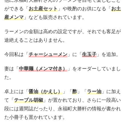
ができる「
」や晩酌のお供になる「
お土産セット
お土
」なども販売されています。
産メンマ
ラーメンの金額は高めの設定ですが、それでも客足が
途絶えることはありません。
今回私は「
」に「
」を追加。
チャーシューメン
生玉子
妻は「
」をオーダーしていまし
中華麺（メンマ付き）
た。
卓上には「
」「
」「
」に加え
醤油（かえし）
酢
ラー油
て「
」が置かれており、さらに一段高い
テーブル胡椒
段には週間誌だったり、永福町大勝軒の情報が書かれ
た小冊子も置かれています。