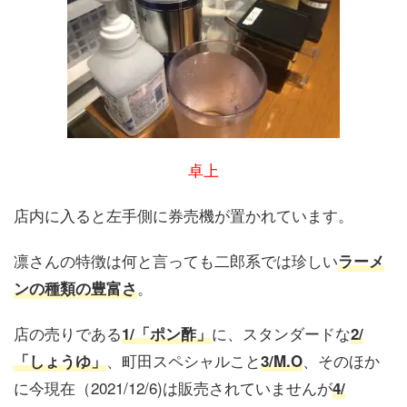
卓上
店内に入ると左手側に券売機が置かれています。
凛さんの特徴は何と言っても二郎系では珍しい
ラーメ
。
ンの種類の豊富さ
店の売りである
に、スタンダードな
1/「ポン酢」
2/
、町田スペシャルこと
、そのほか
「しょうゆ」
3/M.O
に今現在（2021/12/6)は販売されていませんが
4/