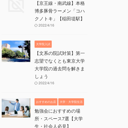
【京王線・南武線】本格
博多豚骨ラーメン「コハ
クノトキ」【稲田堤駅】
2022/4/16
大学院入試
【文系の院試対策】第一
志望でなくとも東京大学
大学院の過去問を解きま
しょう
2022/4/16
おすすめのお店
大学・大学院生活
勉強会におすすめの場
所・スペース7選【大学
生・社会人必見】