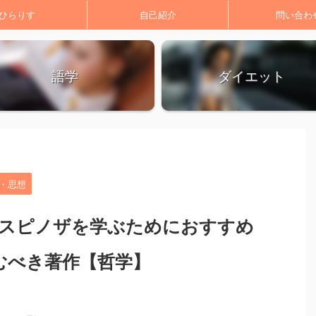
ひらりす
自己紹介
問い合わ
語学
ダイエット
>
・思想
】スピノザを学ぶためにおすすめ
むべき著作【哲学】