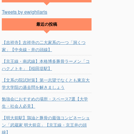
Tweets by ewighilaris
最近の投稿
【吉祥寺】吉祥寺の二大家系の一つ「洞くつ
家」【中央線・井の頭線】
【京王線・南武線】本格博多豚骨ラーメン「コ
ハクノトキ」【稲田堤駅】
【文系の院試対策】第一志望でなくとも東京大
学大学院の過去問を解きましょう
勉強会におすすめの場所・スペース7選【大学
生・社会人必見】
【明大前駅】鶏油と豚骨の最強コンビネーショ
ン「武蔵家 明大前店」【京王線・京王井の頭
線】