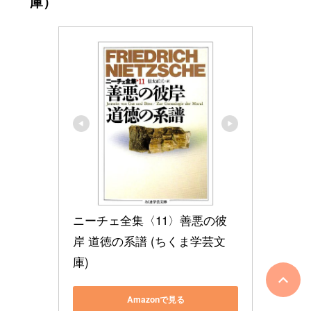
庫）
ニーチェ全集〈11〉善悪の彼
岸 道徳の系譜 (ちくま学芸文
庫)
Amazonで見る