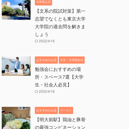
大学院入試
【文系の院試対策】第一
志望でなくとも東京大学
大学院の過去問を解きま
しょう
2022/4/16
おすすめのお店
大学・大学院生活
勉強会におすすめの場
所・スペース7選【大学
生・社会人必見】
2022/4/16
おすすめのお店
ラーメン
【明大前駅】鶏油と豚骨
の最強コンビネーション