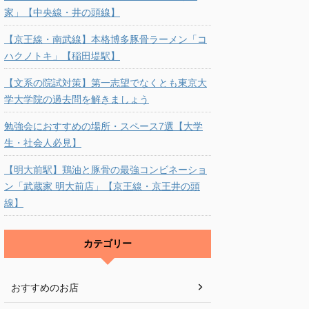
家」【中央線・井の頭線】
【京王線・南武線】本格博多豚骨ラーメン「コ
ハクノトキ」【稲田堤駅】
【文系の院試対策】第一志望でなくとも東京大
学大学院の過去問を解きましょう
勉強会におすすめの場所・スペース7選【大学
生・社会人必見】
【明大前駅】鶏油と豚骨の最強コンビネーショ
ン「武蔵家 明大前店」【京王線・京王井の頭
線】
カテゴリー
おすすめのお店