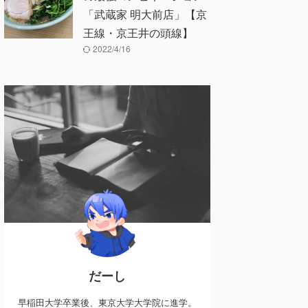
「武蔵家 明大前店」【京
王線・京王井の頭線】
2022/4/16
だーし
早稲田大学卒業後、東京大学大学院に進学。