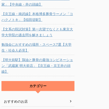
家」【中央線・井の頭線】
【京王線・南武線】本格博多豚骨ラーメン「コ
ハクノトキ」【稲田堤駅】
【文系の院試対策】第一志望でなくとも東京大
学大学院の過去問を解きましょう
勉強会におすすめの場所・スペース7選【大学
生・社会人必見】
【明大前駅】鶏油と豚骨の最強コンビネーショ
ン「武蔵家 明大前店」【京王線・京王井の頭
線】
カテゴリー
おすすめのお店