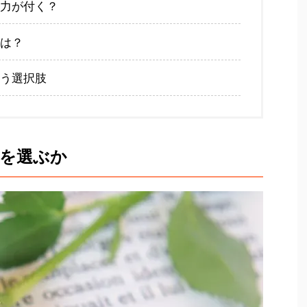
力が付く？
は？
う選択肢
何を選ぶか