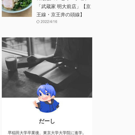
「武蔵家 明大前店」【京
王線・京王井の頭線】
2022/4/16
だーし
早稲田大学卒業後、東京大学大学院に進学。