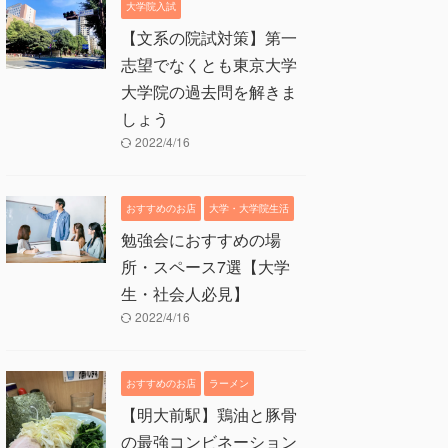
大学院入試
【文系の院試対策】第一
志望でなくとも東京大学
大学院の過去問を解きま
しょう
2022/4/16
おすすめのお店
大学・大学院生活
勉強会におすすめの場
所・スペース7選【大学
生・社会人必見】
2022/4/16
おすすめのお店
ラーメン
【明大前駅】鶏油と豚骨
の最強コンビネーション