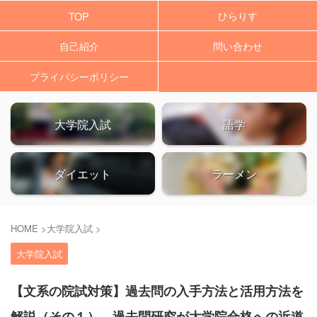
ひらりす
TOP
自己紹介
問い合わせ
プライバシーポリシー
大学院入試
語学
ダイエット
ラーメン
HOME
>
大学院入試
>
大学院入試
【文系の院試対策】過去問の入手方法と活用方法を