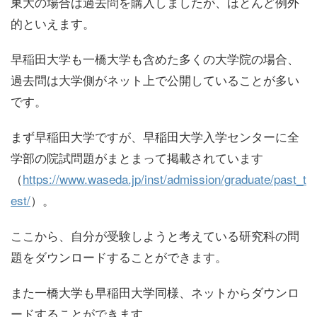
東大の場合は過去問を購入しましたが、ほとんど例外
的といえます。
早稲田大学も一橋大学も含めた多くの大学院の場合、
過去問は
大学側がネット
上で
公開している
ことが多い
です。
まず
早稲田大学
ですが、早稲田大学入学センターに全
学部の院試問題がまとまって掲載されています
（
https://www.waseda.jp/inst/admission/graduate/past_t
est/
）。
ここから、自分が受験しようと考えている研究科の問
題をダウンロードすることができます。
また
一橋大学
も早稲田大学同様、ネットからダウンロ
ードすることができます。