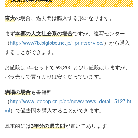
の場合、過去問は購入する形になります。
東大
まず
ですが、複写センター
本郷の人文社会系の場合
（
http://www7b.biglobe.ne.jp/~printservice/
）から購入
することができます。
お値段は
5年セットで ¥3,200
と少し値段はしますが、
バラ売りで買うよりは安くなっています。
も書籍部
駒場の場合
（
http://www.utcoop.or.jp/cb/news/news_detail_5127.ht
ml
）で過去問を購入することができます。
基本的には
が置いてあります。
3年分の過去問