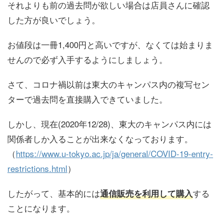
それよりも前の過去問が欲しい場合は店員さんに確認
した方が良いでしょう。
お値段は
一冊1,400円
と高いですが、なくては始まりま
せんので必ず入手するようにしましょう。
さて、コロナ禍以前は東大のキャンパス内の複写セン
ターで過去問を直接購入できていました。
しかし、現在(2020年12/28)、東大のキャンパス内には
関係者しか入ることが出来なくなっております。
（
https://www.u-tokyo.ac.jp/ja/general/COVID-19-entry-
restrictions.html
）
したがって、基本的には
する
通信販売を利用して購入
ことになります。