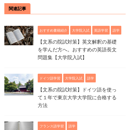
関連記事
おすすめ書籍紹介
大学院入試
英語学習
語学
【文系の院試対策】英文解釈の基礎
を学んだ方へ。おすすめの英語長文
問題集【大学院入試】
ドイツ語学習
大学院入試
語学
【文系の院試対策】ドイツ語を使っ
て１年で東京大学大学院に合格する
方法
フランス語学習
語学