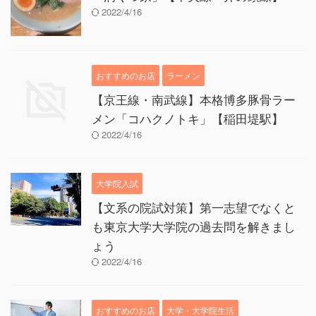
2022/4/16
おすすめのお店
ラーメン
【京王線・南武線】本格博多豚骨ラー
メン「コハクノトキ」【稲田堤駅】
2022/4/16
大学院入試
【文系の院試対策】第一志望でなくと
も東京大学大学院の過去問を解きまし
ょう
2022/4/16
おすすめのお店
大学・大学院生活