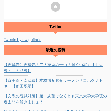
Twitter
Tweets by ewighilaris
最近の投稿
【吉祥寺】吉祥寺の二大家系の一つ「洞くつ家」【中央
線・井の頭線】
【京王線・南武線】本格博多豚骨ラーメン「コハクノト
キ」【稲田堤駅】
【文系の院試対策】第一志望でなくとも東京大学大学院の
過去問を解きましょう