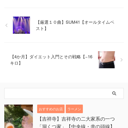
【厳選１０曲】SUM41【オールタイムベ
スト】
【4か月】ダイエット入門とその戦略【−16
キロ】
おすすめのお店
ラーメン
【吉祥寺】吉祥寺の二大家系の一つ
「洞くつ家」【中央線・井の頭線】