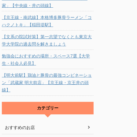
家」【中央線・井の頭線】
【京王線・南武線】本格博多豚骨ラーメン「コ
ハクノトキ」【稲田堤駅】
【文系の院試対策】第一志望でなくとも東京大
学大学院の過去問を解きましょう
勉強会におすすめの場所・スペース7選【大学
生・社会人必見】
【明大前駅】鶏油と豚骨の最強コンビネーショ
ン「武蔵家 明大前店」【京王線・京王井の頭
線】
カテゴリー
おすすめのお店