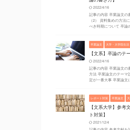
2022/4/16
記事の内容 卒業論文の
（2） 資料集めの方法
べき時期について 卒論の執
卒業論文
大学・大学院生活
【文系】卒論のテ
2022/4/16
記事の内容 卒業論文の
方法 卒業論文のテーマ
定が一番大事 卒業論文に
レポート対策
卒業論文
大
【文系大学】参考
ト対策】
2021/12/4
記事の内容 参考文献を