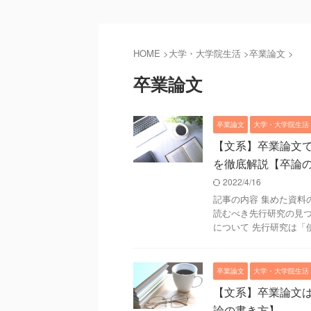
HOME
>
大学・大学院生活
>
卒業論文
>
卒業論文
卒業論文
大学・大学院生活
【文系】卒業論文
を徹底解説【卒論
2022/4/16
記事の内容 集めた資料
読むべき先行研究の見つ
について 先行研究は「使え
卒業論文
大学・大学院生活
【文系】卒業論文は
論の書き方】