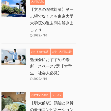
大学院入試
【文系の院試対策】第一
志望でなくとも東京大学
大学院の過去問を解きま
しょう
2022/4/16
おすすめのお店
大学・大学院生活
勉強会におすすめの場
所・スペース7選【大学
生・社会人必見】
2022/4/16
おすすめのお店
ラーメン
【明大前駅】鶏油と豚骨
の最強コンビネーション