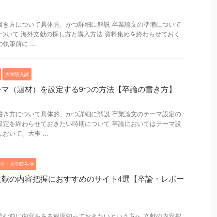
書き方について具体的、かつ詳細に解説 卒業論文の準備について
について 海外文献の探し方と購入方法 資料集めを終わらせておく
筆前に ...
大学院入試
ーマ（題材）を設定する9つの方法【卒論の書き方】
書き方について具体的、かつ詳細に解説 卒業論文のテーマ設定の
設定を終わらせておきたい時期について 卒論においてはテーマ設
おいて、大事 ...
学・大学院生活
文献の内容把握におすすめのサイト4選【卒論・レポー
読む前に内容をある程度知っておきたいという方へ 文献の内容把