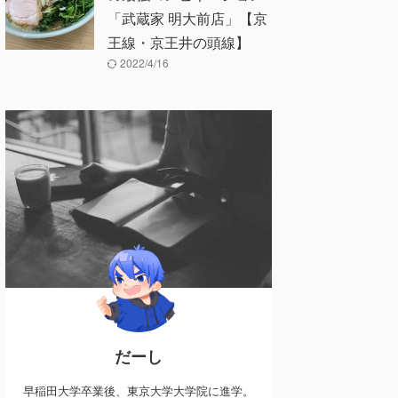
「武蔵家 明大前店」【京
王線・京王井の頭線】
2022/4/16
だーし
早稲田大学卒業後、東京大学大学院に進学。